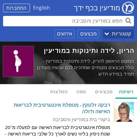
מודיעין בכף ידך
English
התחברות
מבצעים
אירועים
קטגוריות
הריון, לידה ותינוקות במודיעין
המקום הראשון להריון, לידה ותינוקות במודיעין -
כולל מבצעים מקומיים שמחכים לכם עכשיו! מעודכן
תמיד במידע חדש.
רשימה
מבצעים
מפה
המלצות
רבקה זלטקין - מטפלת אינטגרטיבית לבריאות
האישה ודולה
ביקורי בית במודיעין והסביבה
מטפלת אינטגרטיבית לבריאות האישה עם למעלה מ־20
שנות ניסיון בליווי נשים לאורך כל שלבי בריאות האישה -