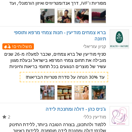
מפוריות ו־IVF, דרך אנדומטריוזיס ואיזון הורמונלי, ועד
היריון, הכנה ללידה ושיקום לאחר לידה. משלבת טיפול
במגע, רפלקסולוגיה מתקדמת, יוגה תרפיה, ט
ברא צמחים מודיעין - חנות צמחי מרפא ותוספי
תזונה
קניון עזריאלי
משלוחים!
סניף מודיעין של ברא צמחים, שכבר למעלה מ-26 שנים
מובילה את תחום צמחי המרפא בישראל ובעלת מגוון
עשיר של מוצרים הנוגעים בכל תחומי בריאות וחיוניות
האדם. בחנות ניתן למצוא מגוון עשיר של מוצרים על
עד 30% הנחה על סדרת פטריות הבריאות!
טהרת הצומח. חליטות עשירות, מבחר גדול של מוצרי
טיפוח
ג'ניס כהן - דולה ומחנכת לידה
מודיעין כללי
2
ללמוד ולהתכונן, בצורה הטובה ביותר, ללידת התינוק
שלכם! דולה ומחנכת לידה מוסמכת, ללידות באיזור