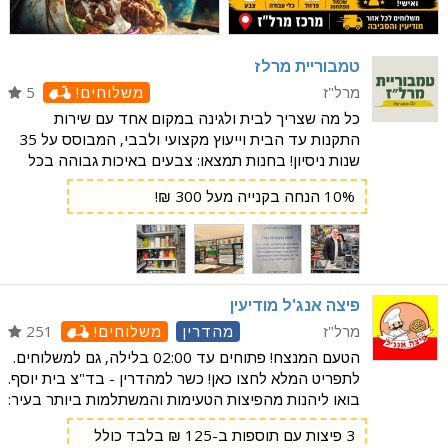
טמבוריית מרלז
מרל"ז
משלוחים!
5
כל מה שצריך לבית ולגינה במקום אחד עם שירות
התקנות עד הבית וייעוץ מקצועי ולבבי, המבוסס על 35
שנות ניסיון! בחנות תמצאו: צבעים באיכות גבוהה בכל
גוון שתחפצו מברשות ורולרים חומרי בנייה ושיפוץ כלי
10% הנחה בקנייה מעל 300 ₪!
עבודה חשמליים וידניים מקצועיים במחירים מפתיעים
בר
פיצה אנג'ל מודיעין
מרל"ז
מהדרין‎
משלוחים!
251
הטעם המנצח! פתוחים עד 02:00 בלילה, גם למשלוחים.
לתפריט המלא לחצו כאן! כשר למהדרין - בד"צ בית יוסף.
בואו ליהנות מהפיצות הטעימות והמשתלמות ביותר בעיר:
פיצות עם 100% גבינת עמק תנובה מגוון רחב של
3 פיצות עם תוספות ב-125 ₪ בלבד כולל
תוספות מיוחדות פיצה ללא גלוטן פיצה טבעונית פיצה