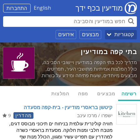
מודיעין בכף ידך
English
התחברות
מבצעים
אירועים
קטגוריות
בתי קפה במודיעין
מדריך לכל בתי הקפה במודיעין ויישובי הסביבה,
כולל המלצות אמיתיות מתושבי העיר, תפריטים,
מבצעים מיוחדים, שעות פתיחה ומידע על כשרות.
רשימה
מבצעים
מפה
המלצות
קיטשן בראסרי מודיעין - בית-קפה מסעדה
ישפרו / מרכז עינב
מהדרין‎
9
חוויה קולינרית עולמית בניחוח ים תיכוני מבוסס דגים,
מטבח חלבי ומנות חלוקה. מסעדת בראסרי כשרה
למהדרין עם תפריט עשיר ומגוון, הכולל מנות שף