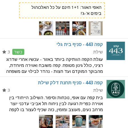
מעודנות על בסיס דגים ומוצרי חלב איכותיים, בשילוב
האפי האוור: 1+1 חינם על כל האלכוהול
בר יינות ואלכוהול מובחר. לתפריט ארוחות בוקר לחצו
בימים א'-ג'!
כאן לת
קפה 443 - סניף בית גלי
שילת
כשר
3
עגלת הקפה הוותיקה ביותר באזור - עכשיו אחרי שדרוג
רציני, כולל גינון מטופח. קפה משובח ואווירה מיוחדת,
מהבוקר המוקדם ועד חצות - נהדר לבילוי עם משפחה
וחברים. בתפריט: שתייה חמה וקרה משקאות אייס כריכים
קפה 443 - סניף תחנת דלק שילת
קרואסונים עוגיות מיוחדות עוגיות ללא גלוטן בו
שילת
3
בית קפה עם אופי, נוכחות וסיפור. השילוב הייחודי בין
אווירה כפרית רגועה לבין ניחוח תל אביבי עדכני יוצר
מרחב נעים, מעוצב ומזמין, כזה שכיף לעצור בו לקפה
קצר או להישאר בו הרבה יותר. התפריט העשיר מוכן כולו
בבית הקפה, וכולל סלטים איכותיים, כריכים,