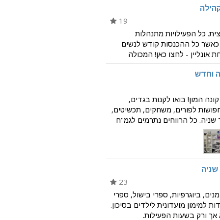
קהילה
19
ית. כל הפעילויות מתנהלות
ו כאשר כל ההכנסות קודש לנשים
 אונליין - לחצו כאן! המכולה
חוב או מחוץ לשעות הפעילות. ניתן
ה וחדש
נה המון! בואו לקנות בגדים,
חפושות לפורים, משחקים, תכשיטים,
 שניה. כל הרווחים נתרמים לגמ"ח
. בואו לבקר! מסירת בגדים / חפצים
 שניה
23
ים, ביוגרפיות, ספרי בישול, ספרי
דות למימון מועדונית לילדים בסיכון.
אך ורק בשעות הפעילות.