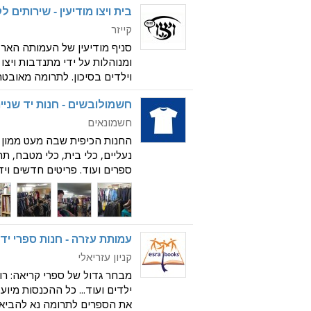
בית ויצו מודיעין - שירותים ל
קייזר
סניף מודיעין של העמותה הארצ
ומנוהלות על ידי מתנדבות ויצ
וילדים בסיכון. לתרומה מאובטחת
סגורה - אין להשאיר תרומות בר
חשמולובשים - חנות יד שניי
להביא תרומות דר
חשמונאים
החנות הכיפית שבה מעט ממון קו
נעליים, כלי בית, כלי מטבח, ת
ספרים ועוד. פריטים חדשים ויד
המזון המנוהל ע"י שירה גילאור
באיכו
עמותת עזרה - חנות ספרי יד
קניון עזריאלי
מבחר גדול של ספרי קריאה: רומנ
ילדים ועוד... כל ההכנסות מיוע
את הספרים לתרומה נא להביא 