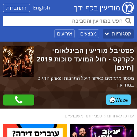
מודיעין בכף ידך
English
התחברות
מבצעים
אירועים
קטגוריות
פסטיבל מודיעין הבינלאומי
לקרקס - חול המועד סוכות 2019
[חינם]
מספר מתחמים באיזור היכל התרבות ופארק הדגים
במודיעין
Waze
עודכן לאחרונה:
לפני יותר משבועיים