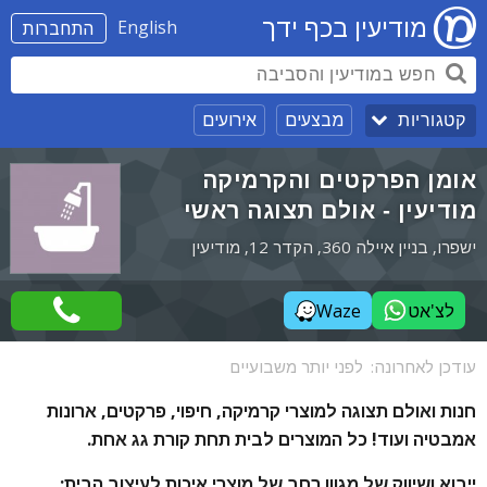
מודיעין בכף ידך
English
התחברות
מבצעים
אירועים
קטגוריות
אומן הפרקטים והקרמיקה
מודיעין - אולם תצוגה ראשי
ישפרו, בניין איילה 360, הקדר 12, מודיעין
לצ'אט
Waze
עודכן לאחרונה:
לפני יותר משבועיים
חנות ואולם תצוגה למוצרי קרמיקה, חיפוי, פרקטים, ארונות
אמבטיה ועוד! כל המוצרים לבית תחת קורת גג אחת.
ייבוא ושיווק של מגוון רחב של מוצרי איכות לעיצוב הבית: