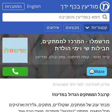
מודיעין בכף ידך
English
התחברות
מבצעים
אירועים
קטגוריות
מרשמלו - המרכז לממתקים,
חבילות שי וימי הולדת
קייזר סנטר - קומה תחתונה, עמק זבולון, מודיעין
Waze
עודכן לאחרונה:
לפני יותר משבועיים
קרנבל הממתקים הגדול במדינה!
מבחר ענק של ממתקים, שוקולדים, מתוקים, גלידות וארטיקים
מכל הסוגים, ממתקי "טיקטוק" מיוחדים, מוצרי טבק ועוד.