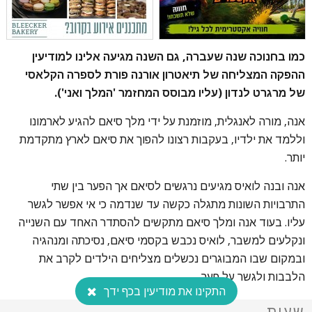
כמו בחנוכה שנה שעברה, גם השנה מגיעה אלינו למודיעין
ההפקה המצליחה של תיאטרון אורנה פורת לספרה הקלאסי
של מרגרט לנדון (עליו מבוסס המחזמר 'המלך ואני').
אנה, מורה לאנגלית, מוזמנת על ידי מלך סיאם להגיע לארמונו
וללמד את ילדיו, בעקבות רצונו להפוך את סיאם לארץ מתקדמת
יותר.
אנה ובנה לואיס מגיעים נרגשים לסיאם אך הפער בין שתי
התרבויות השונות מתגלה כקשה עד שנדמה כי אי אפשר לגשר
עליו. בעוד אנה ומלך סיאם מתקשים להסתדר האחד עם השנייה
ונקלעים למשבר, לואיס נכבש בקסמי סיאם, נסיכתה ומנהגיה
ובמקום שבו המבוגרים נכשלים מצליחים הילדים לקרב את
הלבבות ולגשר על פער.
התקינו את מודיעין בכף ידך
שעות