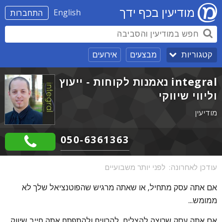
מודיעין בכף ידך
English
התחברות
מבצעים
אירועים
קטגוריות
integral נאמנות לקוחות - ייעוץ
וליווי שיווקי
מודיעין
050-6361363
עודכן לאחרונה:
לפני יותר משבועיים
אם אתה עסק מתחיל, או שאתה מרגיש שהפוטנציאל שלך לא
ממומש...
אם אתה עסק שרוצה להצליח, להרוויח ולהתפתח אתה חייב שיווק