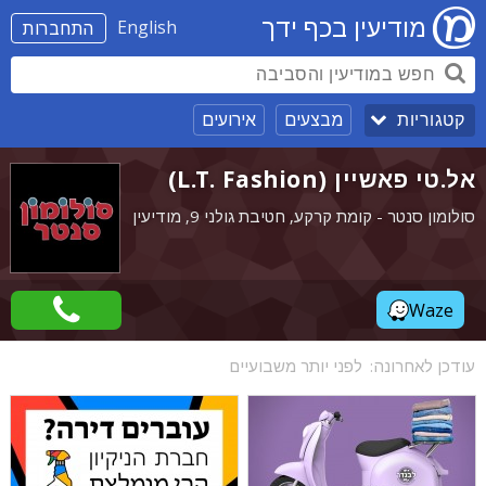
מודיעין בכף ידך
English
התחברות
מבצעים
אירועים
קטגוריות
אל.טי פאשיין (L.T. Fashion)
סולומון סנטר - קומת קרקע, חטיבת גולני 9, מודיעין
Waze
עודכן לאחרונה:
לפני יותר משבועיים