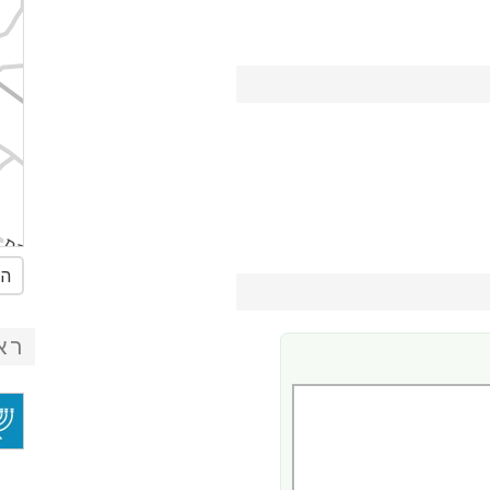
הג
רא