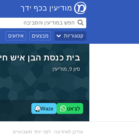
מודיעין בכף ידך
מבצעים
אירועים
קטגוריות
בית כנסת הבן איש חי 
סיון 9, מודיעין
לצ'אט
Waze
עודכן לאחרונה:
לפני יותר משבועיים