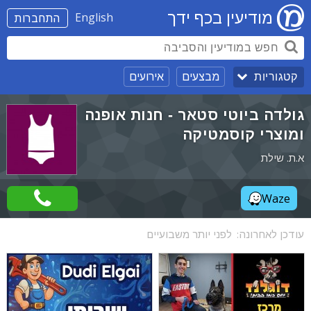
מודיעין בכף ידך
English
התחברות
מבצעים
אירועים
קטגוריות
גולדה ביוטי סטאר - חנות אופנה
ומוצרי קוסמטיקה
א.ת. שילת
Waze
עודכן לאחרונה:
לפני יותר משבועיים