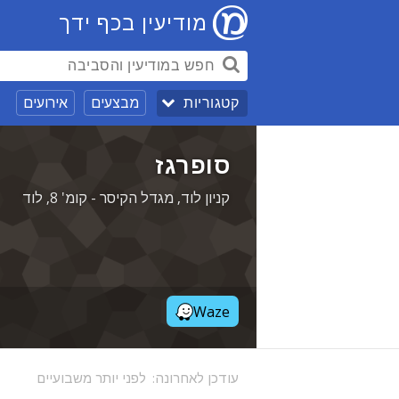
מודיעין בכף ידך
מבצעים
אירועים
קטגוריות
סופרגז
קניון לוד, מגדל הקיסר - קומ' 8, לוד
Waze
עודכן לאחרונה:
לפני יותר משבועיים