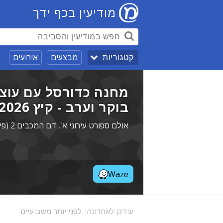
מודיעין בכף ידך
מבצעים
אירועים
קטגוריות
מחנה כדורסל עם עוצמ
בוקר וערב - קיץ 2026 (גילאים 6+)
אולם ספורט עירוני א', דם המכבים 2 (פינת צאלון), מודיעין
Waze
עודכן לאחרונה:
לפני יותר משבועיים