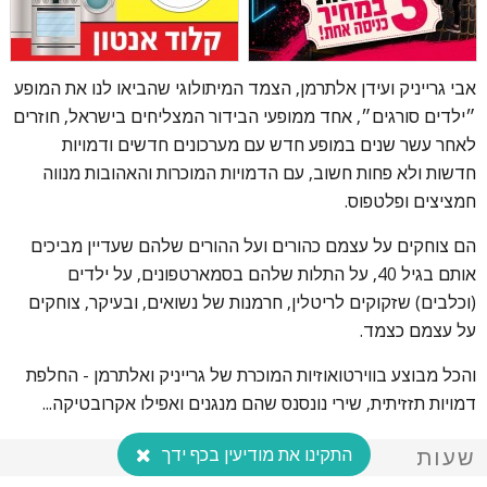
אבי גרייניק ועידן אלתרמן, הצמד המיתולוגי שהביאו לנו את המופע
״ילדים סורגים״, אחד ממופעי הבידור המצליחים בישראל, חוזרים
לאחר עשר שנים במופע חדש עם מערכונים חדשים ודמויות
חדשות ולא פחות חשוב, עם הדמויות המוכרות והאהובות מנווה
חמציצים ופלטפוס.
הם צוחקים על עצמם כהורים ועל ההורים שלהם שעדיין מביכים
אותם בגיל 40, על התלות שלהם בסמארטפונים, על ילדים
(וכלבים) שזקוקים לריטלין, חרמנות של נשואים, ובעיקר, צוחקים
על עצמם כצמד.
והכל מבוצע בווירטואוזיות המוכרת של גרייניק ואלתרמן - החלפת
דמויות תזזיתית, שירי נונסנס שהם מנגנים ואפילו אקרובטיקה...
התקינו את מודיעין בכף ידך
שעות