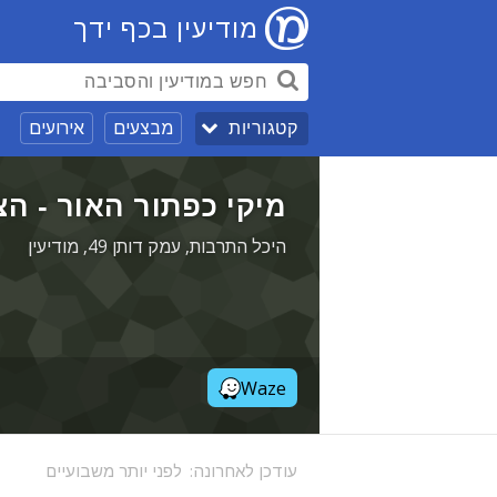
מודיעין בכף ידך
מבצעים
אירועים
קטגוריות
מיקי כפתור האור - הצ
היכל התרבות, עמק דותן 49, מודיעין
Waze
עודכן לאחרונה:
לפני יותר משבועיים