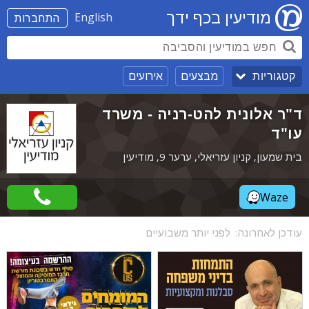
מודיעין בכף ידך
English
התחברות
מבצעים
אירועים
קטגוריות
ד"ר אלונית להט-רניה - משרד
עו"ד
בית שמעון, קניון עזריאלי, ערער 9, מודיעין
Waze
עודכן לאחרונה:
לפני יותר משבועיים