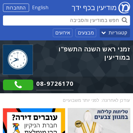
מודיעין בכף ידך
English
התחברות
מבצעים
אירועים
קטגוריות
זמני ראש השנה התשפ"ו
במודיעין
08-9726170
עודכן לאחרונה:
לפני יותר משבועיים