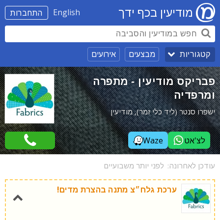
מודיעין בכף ידך
English
התחברות
מבצעים
אירועים
קטגוריות
פבריקס מודיעין - מתפרה
ומרפדיה
ישפרו סנטר (ליד כלי זמר), מודיעין
לצ'אט
Waze
עודכן לאחרונה:
לפני יותר משבועיים
ערכת גלח״צ מתנה בהצרת מדים!