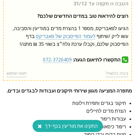
הטבה זו תקפה עד 31/12
רוצים להיראות טוב במדים החדשים שלכם?
הגיעו לפאבריקס, מספר 1 בהצרת מדים במודיעין והסביבה,
עשו לייק /שיתוף
לעמוד הפייסבוק של פאבריקס
בדף
הפייסבוק שלכם, וקבלו ערכת גלח״צ בשווי 35 ₪ מתנה!
התקשרו לתיאום הגעה:
072-3726409
בעיה כלשהי?
תנאי שימוש
מתפרה המציעה מגוון שירותי תיקונים ועבודות לבגדים ובדים.
תיקוני בגדים ותפירת וילונות
הצרת מדים לחיילים
עבודות ריפוד
התקינו את מודיעין בכף ידך
ריפוד כיסאות ופינות ישיבה
חנות בדים ובדי ריפוד