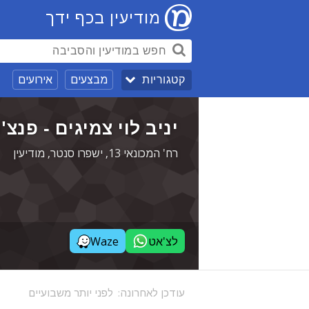
מודיעין בכף ידך
מבצעים
אירועים
קטגוריות
יניב לוי צמיגים - פנצ'
רח' המכונאי 13, ישפרו סנטר, מודיעין
לצ'אט
Waze
עודכן לאחרונה:
לפני יותר משבועיים