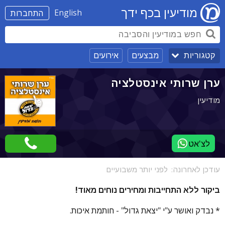
מודיעין בכף ידך
English
התחברות
מבצעים
אירועים
קטגוריות
ערן שרותי אינסטלציה
מודיעין
לצ'אט
עודכן לאחרונה:
לפני יותר משבועיים
ביקור ללא התחייבות ומחירים נוחים מאוד!
* נבדק ואושר ע"י "יצאת גדול" - חותמת איכות.