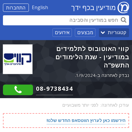
מודיעין בכף ידך
English
התחברות
מבצעים
אירועים
קטגוריות
קווי האוטובוס לתלמידים
במודיעין - שנת הלימודים
התשפ"ה
נבדק לאחרונה ב-1/9/2024.
08-9738434
עודכן לאחרונה:
לפני יותר משבועיים
הירשמו כאן לערוץ הווטסאפ החדש שלנו!