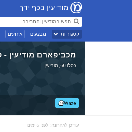
מודיעין בכף ידך
מבצעים
אירועים
קטגוריות
מכביפארם מודיעין - 
כסלו 60, מודיעין
Waze
עודכן לאחרונה:
לפני 6 ימים