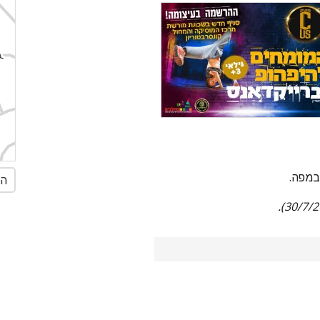
במפה.
הג