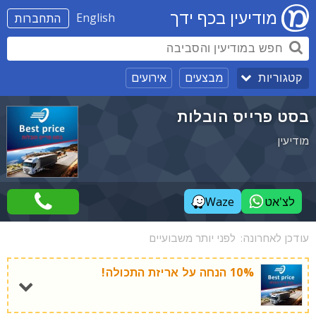
מודיעין בכף ידך
English
התחברות
מבצעים
אירועים
קטגוריות
בסט פרייס הובלות
מודיעין
לצ'אט
Waze
עודכן לאחרונה:
לפני יותר משבועיים
10% הנחה על אריזת התכולה!