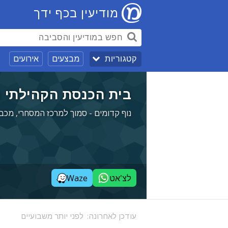
מודיעין בכף ידך
מבצעים
אירועים
קטגוריות
בית הכנסת הקהילתי מ
נוף קדומים - סמוך למרכז המסחרי, מכב
לצ'אט
Waze
עודכן לאחרונה:
לפני יותר משבועיים