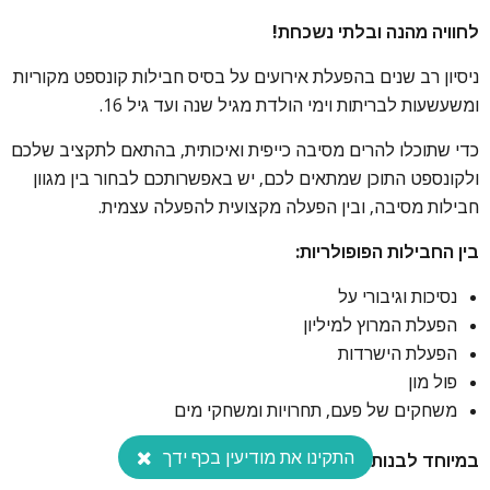
לחוויה מהנה ובלתי נשכחת!
חדש! חבילת השכרת ציוד להפעלה עצמית!
ניסיון רב שנים בהפעלת אירועים על בסיס חבילות קונספט מקוריות
ומשעשעות לבריתות וימי הולדת מגיל שנה ועד גיל 16.
החבילה כוללת:
כדי שתוכלו להרים מסיבה כייפית ואיכותית, בהתאם לתקציב שלכם
ולקונספט התוכן שמתאים לכם, יש באפשרותכם לבחור בין מגוון
ערכת בועות סבון ענקיות
חבילות מסיבה, ובין הפעלה מקצועית להפעלה עצמית.
ערכת באולינג עם משפריצני מים
קליעה למטרה כדורים
בין החבילות הפופולריות:
מצנח פעילות
נסיכות וגיבורי על
הפעלת המרוץ למיליון
הפעלת הישרדות
פול מון
משחקים של פעם, תחרויות ומשחקי מים
התקינו את מודיעין בכף ידך
במיוחד לבנות: