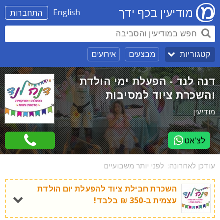
מודיעין בכף ידך
English
התחברות
מבצעים
אירועים
קטגוריות
דנה לנד - הפעלת ימי הולדת
והשכרת ציוד למסיבות
מודיעין
לצ'אט
עודכן לאחרונה:
לפני יותר משבועיים
השכרת חבילת ציוד להפעלת יום הולדת
עצמית ב-350 ₪ בלבד!