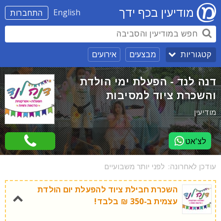
מודיעין בכף ידך
English
התחברות
מבצעים
אירועים
קטגוריות
דנה לנד - הפעלת ימי הולדת
והשכרת ציוד למסיבות
מודיעין
לצ'אט
עודכן לאחרונה:
לפני יותר משבועיים
השכרת חבילת ציוד להפעלת יום הולדת
עצמית ב-350 ₪ בלבד!