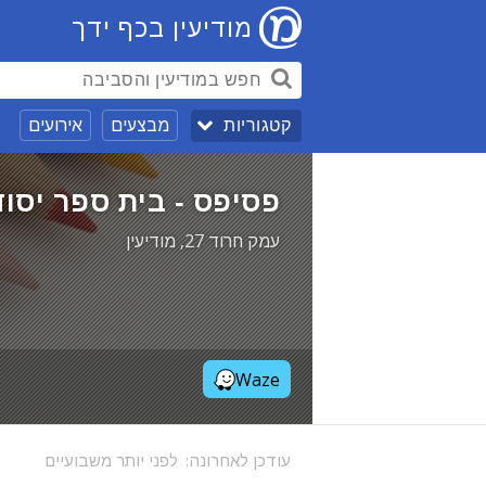
מודיעין בכף ידך
מבצעים
אירועים
קטגוריות
פסיפס - בית ספר יסודי
עמק חרוד 27, מודיעין
Waze
עודכן לאחרונה:
לפני יותר משבועיים