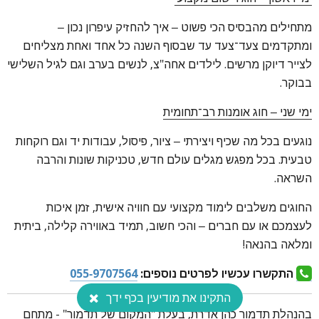
מתחילים מהבסיס הכי פשוט – איך להחזיק עיפרון נכון –
ומתקדמים צעד־צעד עד שבסוף השנה כל אחד ואחת מצליחים
לצייר דיוקן מרשים. לילדים אחה"צ, לנשים בערב וגם לגיל השלישי
בבוקר.
ימי שני – חוג אומנות רב־תחומית
נוגעים בכל מה שכיף ויצירתי – ציור, פיסול, עבודות יד וגם רוקחות
טבעית. בכל מפגש מגלים עולם חדש, טכניקות שונות והרבה
השראה.
החוגים משלבים לימוד מקצועי עם חוויה אישית, זמן איכות
לעצמכם או עם חברים – והכי חשוב, תמיד באווירה קלילה, ביתית
ומלאה בהנאה!
התקשרו עכשיו לפרטים נוספים:
055-9707564
התקינו את מודיעין בכף ידך
בהנהלת תדמור כהן אדרת, בעלת "המקום של תדמור" - מתחם