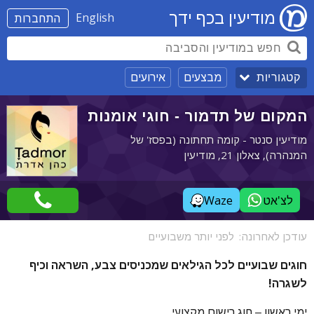
מודיעין בכף ידך
English
התחברות
מבצעים
אירועים
קטגוריות
המקום של תדמור - חוגי אומנות
מודיעין סנטר - קומה תחתונה (בפסז' של
המנהרה), צאלון 21, מודיעין
לצ'אט
Waze
עודכן לאחרונה:
לפני יותר משבועיים
חוגים שבועיים לכל הגילאים שמכניסים צבע, השראה וכיף
לשגרה!
ימי ראשון – חוג רישום מקצועי