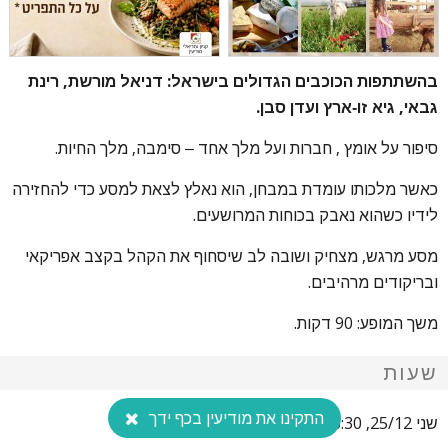
בהשתתפות הכוכבים הגדולים בישראל: דניאל מורשת, רינת
גבאי, גיא זו-ארץ ועדן סבן.
סיפור על אומץ , חברות ועל מלך אחד – סימבה, מלך החיות.
כאשר מלכותו עומדת במבחן, הוא נאלץ לצאת למסע כדי להחזירה
לידיו כשהוא נאבק בכוחות המרושעים.
מסע מרגש, מצחיק ושובה לב שיסחוף את הקהל בקצב אפריקאי
ובריקודים מרהיבים.
משך המופע: 90 דקות.
שעות
התקינו את מודיעין בכף ידך
שני 25/12, 16:30 ו-18:30. 94 ₪.