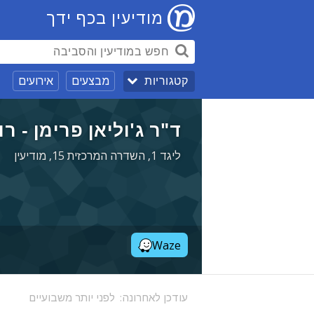
מודיעין בכף ידך
מבצעים
אירועים
קטגוריות
ד"ר ג'וליאן פרימן - ר
ליגד 1, השדרה המרכזית 15, מודיעין
Waze
עודכן לאחרונה:
לפני יותר משבועיים