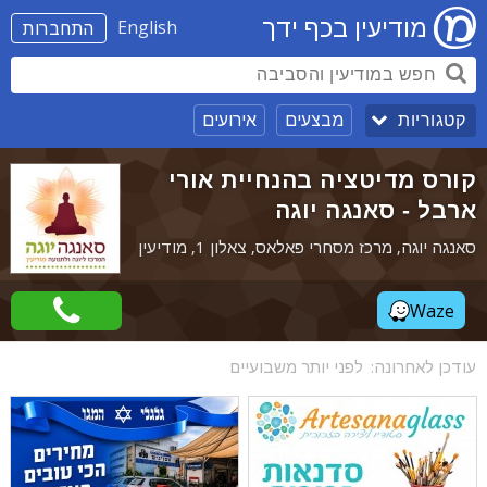
מודיעין בכף ידך
English
התחברות
מבצעים
אירועים
קטגוריות
קורס מדיטציה בהנחיית אורי
ארבל - סאנגה יוגה
סאנגה יוגה, מרכז מסחרי פאלאס, צאלון 1, מודיעין
Waze
עודכן לאחרונה:
לפני יותר משבועיים