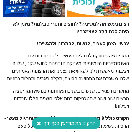
רצים ממשימה למשימה? לחוצים וחסרי סבלנות? מזמן לא
היתה לכם דקה לעצמכם?
עכשיו הזמן לעצור, לנשום, להתבונן ולהגשים!
המדיטציה מספקת לנו כלים מעשיים להתמודדות עם
האינטנסיביות היומיומית. מעניקה הזדמנות לחוש שקט, שלווה
ויציבות. מאפשרת לנו לפגוש את עצמנו ואת הרצונות האמיתיים
שלנו. משפרת את התחושה הפיזית, מקלה כאבים ומחלות כרוניות.
מחקרים רפואיים, שנערכו בשנים האחרונות בנושא המדיטציה,
מראים שוב ושוב שהטכניקות בנות אלפי השנים הללו עובדות
ויעילות!
הקורס כולל 9 מפגשים. כל מפגש כולל תיאוריה ותרגול מעשי -
התקינו את מודיעין בכף ידך
הרפיה, נשימות, טכניקות ריכוז ומדיטציה, ועוסק כל פעם