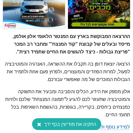
ההרצאה המבוקשת בארץ עם המנטור הלאומי אלון אולמן,
מייסד ובעלים של קבוצת "קוד המנצח"' ומחבר רב המכר
"פריצת גבולות - כיצד להגשים את החיים שתמיד רצית".
הרצאה יוצאת דופן בה תקבלו את ההשראה, האנרגיה והמוטיבציה
לפעול, למרות הפחדים והמעצורים, ולפרוץ פעם אחת ולתמיד את
הגבולות המוכרים של מה שאפשרי עבורכם.
אלון מספק את הידע, הכלים והסביבה ומבעיר את התשוקה
והמוטיבציה שתעזור לכם להגיע ל"תמונה המנצחת" שלכם ולחיות
כמנצחים ביחסים, בקריירה, בגופניות, בהגשמת השאיפות. בכל
תחומי החיים.
התקינו את מודיעין בכף ידך
למידע נוסף ולרכישת כרטיסים לחצו כאן!