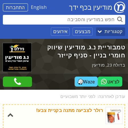
מודיעין בכף ידך
English
התחברות
מבצעים
אירועים
קטגוריות
טמבוריית נ.ג. מודיעין שיווק
חומרי בניין - סניף קייזר
בדולח 23, מודיעין
לצ'אט
Waze
עודכן לאחרונה:
לפני יותר משבועיים
רולר לצביעה מתנה בקניית צבע!