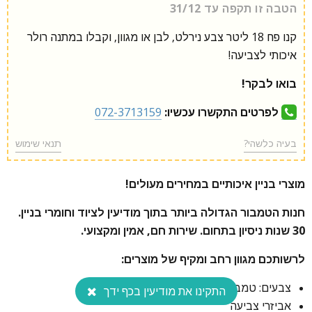
הטבה זו תקפה עד 31/12
קנו פח 18 ליטר צבע נירלט, לבן או מגוון, וקבלו במתנה רולר
איכותי לצביעה!
בואו לבקר!
לפרטים התקשרו עכשיו:
072-3713159
בעיה כלשהי?
תנאי שימוש
מוצרי בניין איכותיים במחירים מעולים!
חנות הטמבור הגדולה ביותר בתוך מודיעין לציוד וחומרי בניין.
30 שנות ניסיון בתחום. שירות חם, אמין ומקצועי.
לרשותכם מגוון רחב ומקיף של מוצרים:
צבעים: טמבור, נירלט, שאבי-שיק
התקינו את מודיעין בכף ידך
אביזרי צביעה