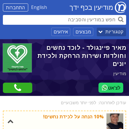
מודיעין בכף ידך
English
התחברות
מבצעים
אירועים
קטגוריות
מאיר פיינגולד - לוכד נחשים
וחולדות ושירות הרחקת ולכידת
יונים
מודיעין
לצ'אט
עודכן לאחרונה:
לפני יותר משבועיים
10% הנחה על לכידת נחשים!