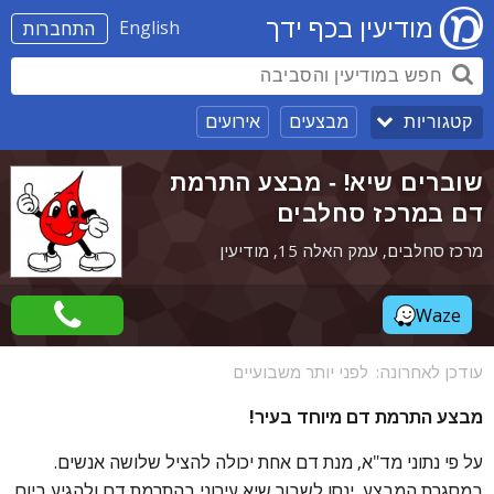
מודיעין בכף ידך
English
התחברות
מבצעים
אירועים
קטגוריות
שוברים שיא! - מבצע התרמת
דם במרכז סחלבים
מרכז סחלבים, עמק האלה 15, מודיעין
Waze
עודכן לאחרונה:
לפני יותר משבועיים
מבצע התרמת דם מיוחד בעיר!
על פי נתוני מד"א, מנת דם אחת יכולה להציל שלושה אנשים.
במסגרת המבצע, ינסו לשבור שיא עירוני בהתרמת דם ולהגיע ביום