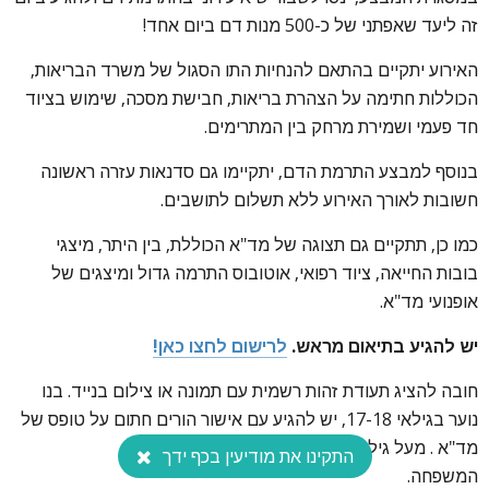
זה ליעד שאפתני של כ-500 מנות דם ביום אחד!
האירוע יתקיים בהתאם להנחיות התו הסגול של משרד הבריאות,
הכוללות חתימה על הצהרת בריאות, חבישת מסכה, שימוש בציוד
חד פעמי ושמירת מרחק בין המתרימים.
בנוסף למבצע התרמת הדם, יתקיימו גם סדנאות עזרה ראשונה
חשובות לאורך האירוע ללא תשלום לתושבים.
כמו כן, תתקיים גם תצוגה של מד"א הכוללת, בין היתר, מיצגי
בובות החייאה, ציוד רפואי, אוטובוס התרמה גדול ומיצגים של
אופנועי מד"א.
יש להגיע בתיאום מראש.
לרישום לחצו כאן!
חובה להציג תעודת זהות רשמית עם תמונה או צילום בנייד. בנו
נוער בגילאי 17-18, יש להגיע עם אישור הורים חתום על טופס של
מד"א . מעל גיל 66 יש להביא אישור מרופא
התקינו את מודיעין בכף ידך
המשפחה.