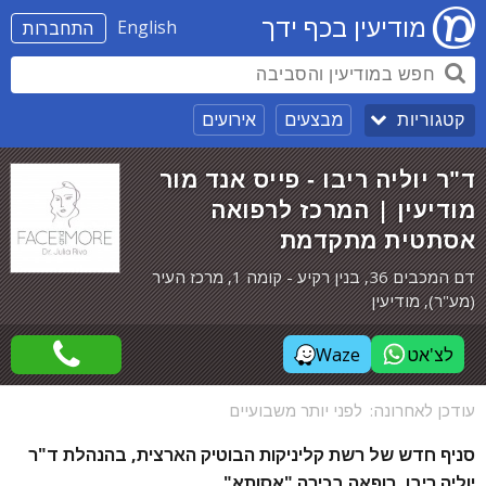
מודיעין בכף ידך
English
התחברות
מבצעים
אירועים
קטגוריות
ד"ר יוליה ריבו - פייס אנד מור
מודיעין | המרכז לרפואה
אסתטית מתקדמת
דם המכבים 36, בנין רקיע - קומה 1, מרכז העיר
(מע"ר), מודיעין
לצ'אט
Waze
עודכן לאחרונה:
לפני יותר משבועיים
סניף חדש של רשת קליניקות הבוטיק הארצית,
בהנהלת ד"ר
יוליה ריבו, רופאה בכירה "אסותא".