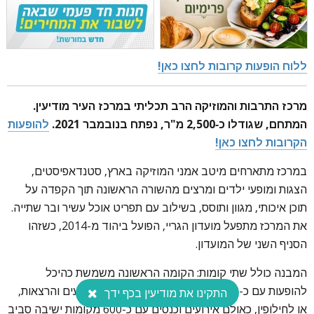
ללוח הופעות קרובות לחצו כאן!
מרכז התרבות והמוזיקה הרב תכליתי במרכז העיר מודיעין.
המתחם, שגודלו כ-2,500 מ"ר, נפתח בנובמבר 2021.
להופעות
הקרובות לחצו כאן!
במרכז מתארחים מיטב אמני המוזיקה בארץ, סטנדאפיסטים,
הצגות ומופעי ילדים ומרצים מהשורה הראשונה תוך הקפדה על
תוכן איכותי, מגוון ותוסס, בשילוב עם תפריט אוכל עשיר ובר שתייה.
את המרכז מתפעל מועדון הגריי, הפועל ביהוד מ-2014, כשזהו
הסניף השני של המועדון.
המבנה כולל שתי קומות: הקומה הראשונה משמשת כהיכל
להופעות עם כ-400 מושבים מודולריים ובמה למופעים והרצאות,
התקינו את מודיעין בכף ידך
או לחילופין, כאולם אירועים וכנסים עם כ-600 מקומות ישיבה סביב