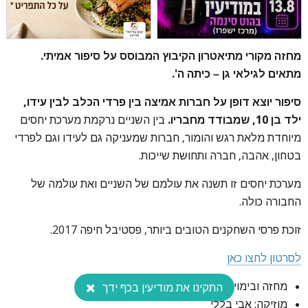
מחזה מקורי מתיאטרון הקיבוץ המבוסס על סיפור אמיתי.
מתאים לגילאי גן – כיתה ה'.
סיפור יוצא דופן על חברות אמיצה בין פרדי הכלב לבין עידו,
ילד בן 10, שמבודד מחבריו.
בין השניים נרקמת מערכת יחסים
מיוחדת מלאת רגש והומור, חברות שמעניקה גם לעידו וגם לפרדי
בטחון, אהבה, חברה ותחושת שייכות.
מערכת יחסים זו תשנה את עולמם של השניים ואת עולמה של
החבורה כולה.
זוכת פרסי השחקנים הטובים ביותר, פסטיבל חיפה 2017.
לסרטון לחצו כאן
מחזה ובימוי: הדס קלדרון, עודד ארליך
התקינו את מודיעין בכף ידך
מוזיקה: אבי בללי