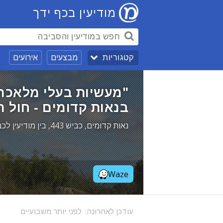
מודיעין בכף ידך
מבצעים
אירועים
קטגוריות
"מעשיות בעלי מלאכה"
בנאות קדומים - חול המו
נאות קדומים, כביש 443, בין מודיעין לכביש 1
Waze
עודכן לאחרונה:
לפני יותר משבועיים