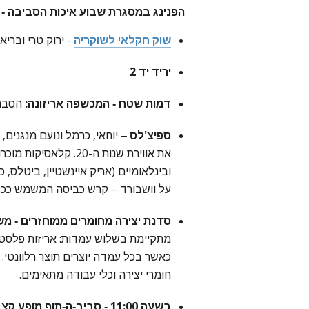
הפנינג במסגרת שבוע איכות הסביבה -
שוק חקלאי לשוקריה
- ירוק טרי ובריא.
יריד יד 2
דמות שטח - המכשפה אריזונה:
הסברה
ספיצ'לס
– יוחאי, כרמל ונועם מנגנים,
את אווירת שנות ה-20. ק
ובינלאומיים (אריק איינשטיין, ביטלס, כוו
על וושבורד – קרש כביסה המשמש ככלי 
סדנת יצירה מחומרים ממוחזרים - משעה 0-13:00
מתקיימת בשלוש עמדות: אריזות פלסטיק
כאשר בכל עמדה יוצרים תוצר רלוונטי. 
חומרי יצירה וכלי עבודה מתאימים.
בשעה 11:00 - סביב-ה-תוף מופע קצבי לכל המשפחה.