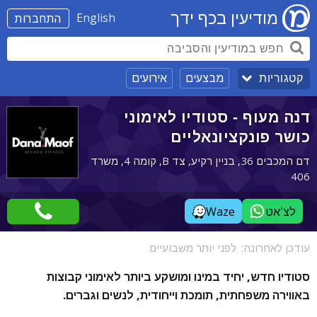
מודיעין בכף ידך
English
התחברות
מבצעים
אירועים
קטגוריות
דנה מעוף - סטודיו לאימוני
כושר פונקציונאליים
דם המכבים 36, בניין רקיע, צד B, קומה 4, משרד
406
לצ'אט
Waze
עודכן לאחרונה:
לפני יותר משבועיים
סטודיו חדש, יחיד במינו ומושקע ביותר לאימוני קבוצות
באווירה משפחתית, תומכת וייחודית, לנשים וגברים.