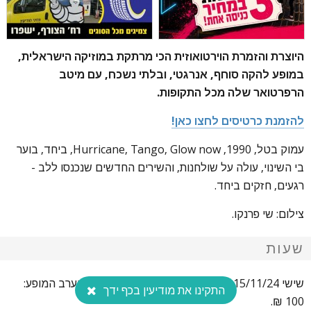
היוצרת והזמרת הוירטואוזית הכי מרתקת במוזיקה הישראלית,
במופע להקה סוחף, אנרגטי, ובלתי נשכח, עם מיטב
הרפרטואר שלה מכל התקופות.
להזמנת כרטיסים לחצו כאן!
עמוק בטל, 1990, Hurricane, Tango, Glow now, ביחד, בוער
בי השינוי, עולה על שולחנות, והשירים החדשים שנכנסו ללב -
רגעים, חזקים ביחד.
צילום: שי פרנקו.
שעות
שישי 15/11/24, 22:00. במכירה מוקדמת: 80 ₪. בערב המופע:
התקינו את מודיעין בכף ידך
100 ₪.