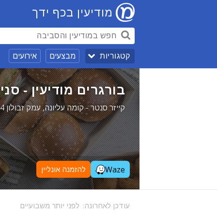
מודיעין בכף ידך
מבצעים
אירועים
קטגוריות
בורגרים מודיעין - סני
קייזר סנטר - קומה עליונה, עמק זבולון 24, מודיעין
Waze
להזמנה אונליין
עודכן לאחרונה:
לפני יותר משבועיים