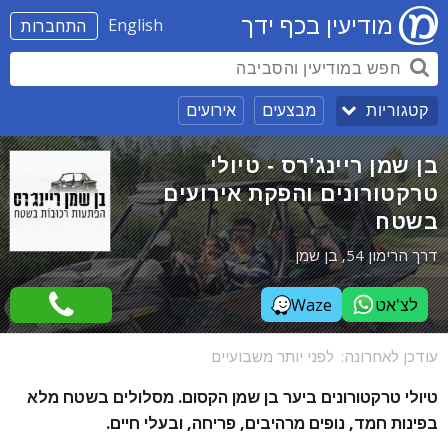
מודיעין בכף ידך
English
התחברות
מבצעים
אירועים
קטגוריות
בן שמן ריינג'רס - טיולי
טרקטורונים והפקת אירועים
בשטח
דרך הרימון 54, בן שמן
לצ'אט
Waze
עודכן לאחרונה:
לפני יותר משבועיים
טיולי טרקטורונים ביער בן שמן הקסום. מסלולים בשטח מלא
בפינות חמד, נופים מרהיבים, פריחה, ובעלי חיים.