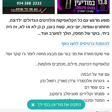
מופע מרגש עם כל הקלאסיקות והלהיטים הגדולים: ילדונת,
תחתונים וגופיות, יום יבוא, קשת בענן, כן כן לא אז לא, זה היה
ביתי, בוקר של חמסין, הולך למערב ועוד...
להזמנת כרטיסים לחצו כאן!
עוזי פוקס מארח את מני בגר וגם מבצע מחווה לזמר ג'ו קוקר ועוד.
קלאסיקות זיכרונות, מילים, מכתבים וחלומות...
עם עוזי על הבמה:
גיטרות: אלכסנדר גרדן (שורי), רפאל כהן
בס: עופר רם
פסנתר וקלידים: סטניסלב צ'ומקוב
המונד וסינטי: יואב זילברשטיין
התקינו את מודיעין בכף ידך