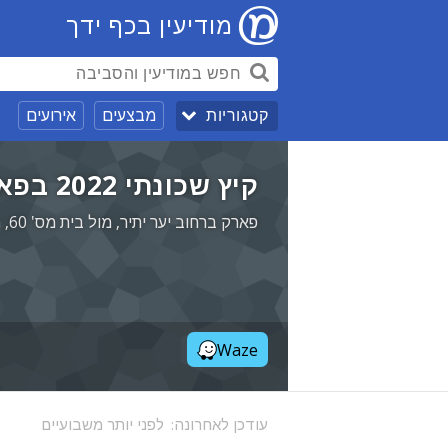
מודיעין בכף ידך
מבצעים
אירועים
קטגוריות
קיץ שכונתי 2022 בפארק יער יתיר [חינם]
פארק ברחוב יער יתיר, מול בית מס' 60, מודיעין
Waze
עודכן לאחרונה:
לפני יותר משבועיים