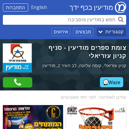
מודיעין בכף ידך
English
התחברות
מבצעים
אירועים
קטגוריות
צומת ספרים מודיעין - סניף
קניון עזריאלי
קניון עזריאלי, קומה עליונה, לב העיר 2, מודיעין
Waze
עודכן לאחרונה:
לפני יותר משבועיים