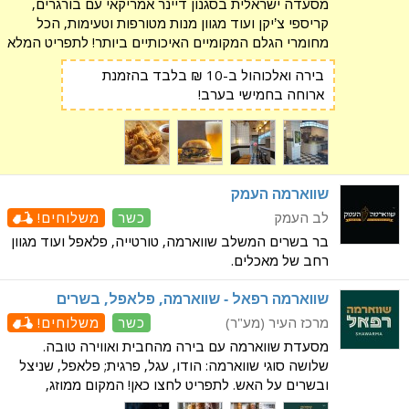
מסעדה ישראלית בסגנון דיינר אמריקאי עם בורגרים,
קריספי צ’יקן ועוד מגוון מנות מטורפות וטעימות, הכל
מחומרי הגלם המקומיים האיכותיים ביותר! לתפריט המלא
לחצו כאן! מגישים לכם את הבורגרים הכי אמריקאיים
בירה ואלכוהול ב-10 ₪ בלבד בהזמנת
שיש, מפוצצים בטעם ומלאים בג׳וס עם רטבים ותוספו
ארוחה בחמישי בערב!
שווארמה העמק
לב העמק
כשר
משלוחים!
בר בשרים המשלב שווארמה, טורטייה, פלאפל ועוד מגוון
רחב של מאכלים.
שווארמה רפאל - שווארמה, פלאפל, בשרים
מרכז העיר (מע"ר)
כשר
משלוחים!
מסעדת שווארמה עם בירה מהחבית ואווירה טובה.
שלושה סוגי שווארמה: הודו, עגל, פרגית; פלאפל, שניצל
ובשרים על האש. לתפריט לחצו כאן! המקום ממוזג,
מקומות ישיבה בפנים ובחוץ. כשרות רבנות מודיעין. בואו