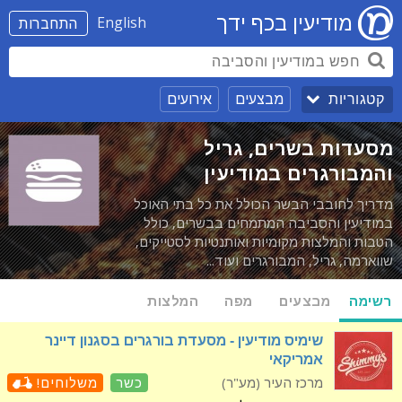
מודיעין בכף ידך
English
התחברות
מבצעים
אירועים
קטגוריות
מסעדות בשרים, גריל
והמבורגרים במודיעין
מדריך לחובבי הבשר הכולל את כל בתי האוכל
במודיעין והסביבה המתמחים בבשרים, כולל
הטבות והמלצות מקומיות ואותנטיות לסטייקים,
שווארמה, גריל, המבורגרים ועוד...
רשימה
מבצעים
מפה
המלצות
שימיס מודיעין - מסעדת בורגרים בסגנון דיינר
אמריקאי
מרכז העיר (מע"ר)
כשר
משלוחים!