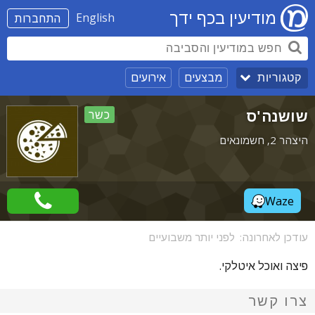
מודיעין בכף ידך
English
התחברות
מבצעים
אירועים
קטגוריות
שושנה'ס
כשר
היצהר 2, חשמונאים
Waze
עודכן לאחרונה:
לפני יותר משבועיים
פיצה ואוכל איטלקי.
צרו קשר