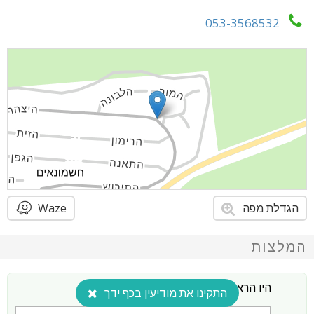
053-3568532
הגדלת מפה
Waze
המלצות
היו הראשונים להמליץ על העסק הזה!
התקינו את מודיעין בכף ידך